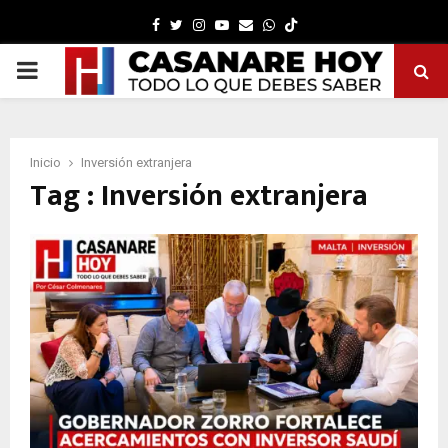
Facebook
Twitter
Instagram
Youtube
Email
Whatsapp
PRIMARY
MENU
Inicio
Inversión extranjera
Tag : Inversión extranjera