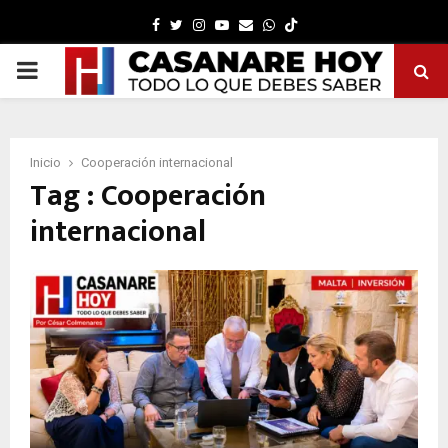
Facebook
Twitter
Instagram
Youtube
Email
Whatsapp
PRIMARY
MENU
Inicio
Cooperación internacional
Tag : Cooperación
internacional