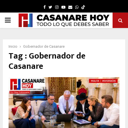
Facebook
Twitter
Instagram
Youtube
Email
Whatsapp
PRIMARY
MENU
Inicio
Gobernador de Casanare
Tag : Gobernador de
Casanare