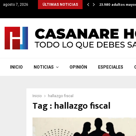
lataforma para que subsidios lleguen directo a cuentas…
23.980 adultos mayor
agosto 7, 2026
ÚLTIMAS NOTICIAS
INICIO
NOTICIAS
OPINIÓN
ESPECIALES
Inicio
hallazgo fiscal
Tag : hallazgo fiscal