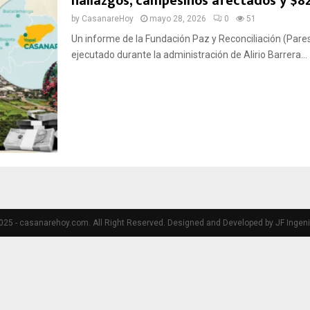
hallazgos, campesinos afectados y $82
by
CasanareHoy
mayo 28, 2026
0
51
Un informe de la Fundación Paz y Reconciliación (Pares
ejecutado durante la administración de Alirio Barrera...
25 - casanarehoy.com. All Right Reserved. Designed and Developed by JF Ingeni