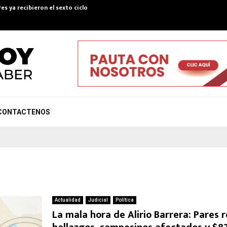
es ya recibieron el sexto ciclo de Colombia Mayor…
Convenio pa
CONTACTENOS
Actualidad
Judicial
Política
La mala hora de Alirio Barrera: Pares r