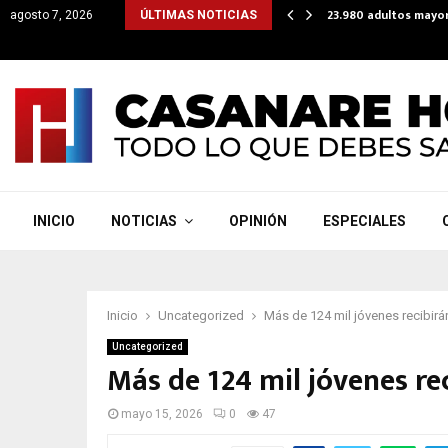
lataforma para que subsidios lleguen directo a cuentas…
23.980 adultos mayor
agosto 7, 2026
ÚLTIMAS NOTICIAS
INICIO
NOTICIAS
OPINIÓN
ESPECIALES
Inicio
Uncategorized
Más de 124 mil jóvenes recibir
Uncategorized
Más de 124 mil jóvenes re
mayo 15, 2026
0
47