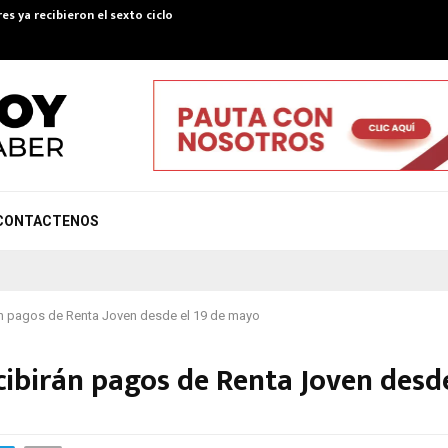
es ya recibieron el sexto ciclo de Colombia Mayor…
Convenio pa
CONTACTENOS
án pagos de Renta Joven desde el 19 de mayo
cibirán pagos de Renta Joven desd