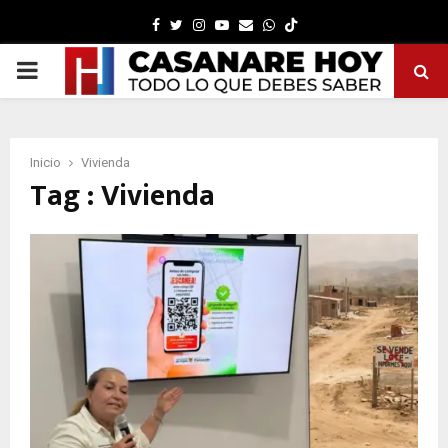
Facebook
Twitter
Instagram
Youtube
Email
Whatsapp
PRIMARY
MENU
Inicio
Vivienda
Tag : Vivienda