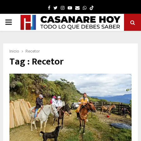
Facebook
Twitter
Instagram
Youtube
Email
Whatsapp
PRIMARY
MENU
Inicio
Recetor
Tag : Recetor