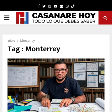
Facebook
Twitter
Instagram
Youtube
Email
Whatsapp
PRIMARY
MENU
Inicio
Monterrey
Tag : Monterrey