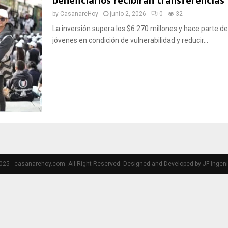
beneficiarios recibirán transferencias
by
CasanareHoy
junio 2, 2026
0
32
La inversión supera los $6.270 millones y hace parte de
jóvenes en condición de vulnerabilidad y reducir...
25 - casanarehoy.com. All Right Reserved. Designed and Developed by JF Ingeni