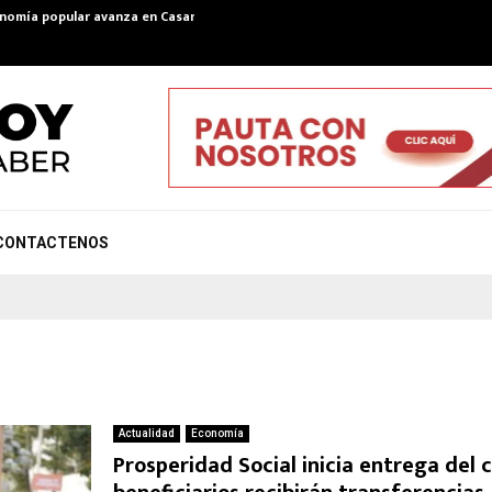
onomía popular avanza en Casanare y suma asociaciones…
El muro que 
CONTACTENOS
Actualidad
Economía
Prosperidad Social inicia entrega del 