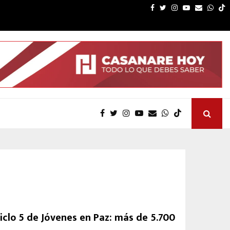
nunca debió existir: la historia que dividió a…
Es
Facebook
Twitter
Instagram
Youtube
Email
What
de
ciclo 5 de Jóvenes en Paz: más de 5.700