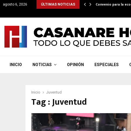
a el 14 de julio el plazo para…
Convenio para la ec
agosto 6, 2026
ÚLTIMAS NOTICIAS
INICIO
NOTICIAS
OPINIÓN
ESPECIALES
Inicio
Juventud
Tag : Juventud