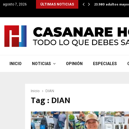
lataforma para que subsidios lleguen directo a cuentas…
23.980 adultos mayor
agosto 7, 2026
ÚLTIMAS NOTICIAS
INICIO
NOTICIAS
OPINIÓN
ESPECIALES
Inicio
DIAN
Tag : DIAN