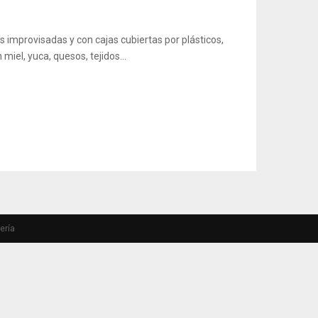
s improvisadas y con cajas cubiertas por plásticos,
el, yuca, quesos, tejidos...
ería