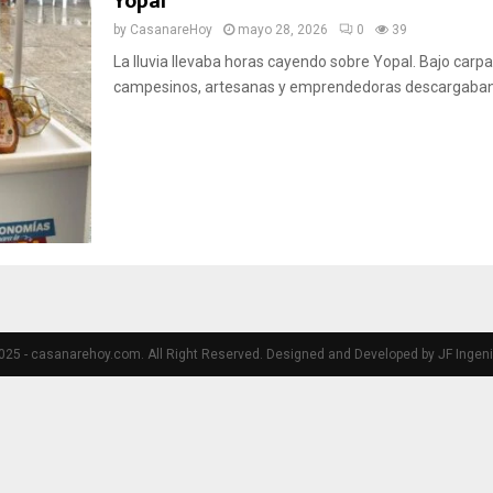
Yopal
by
CasanareHoy
mayo 28, 2026
0
39
La lluvia llevaba horas cayendo sobre Yopal. Bajo carpa
campesinos, artesanas y emprendedoras descargaban mi
25 - casanarehoy.com. All Right Reserved. Designed and Developed by JF Ingeni