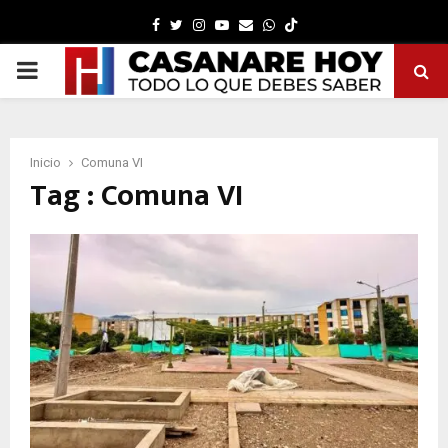
Facebook
Twitter
Instagram
Youtube
Email
Whatsapp
PRIMARY
MENU
Inicio
Comuna VI
Tag : Comuna VI