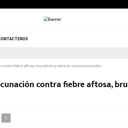
CONTACTENOS
 contra fiebre aftosa, brucelosis y rabia en zonas priorizadas
acunación contra fiebre aftosa, bru