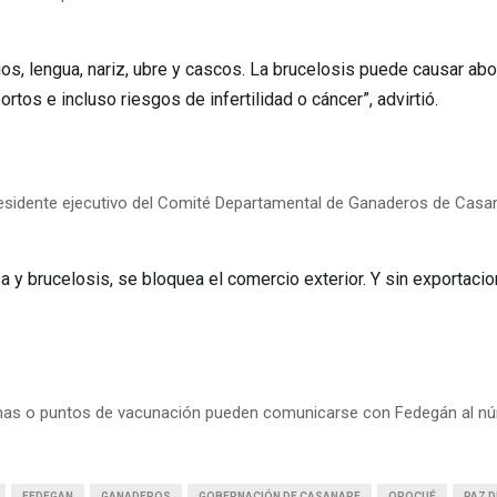
ios, lengua, nariz, ubre y cascos. La brucelosis puede causar ab
bortos e incluso riesgos de infertilidad o cáncer”, advirtió.
residente ejecutivo del Comité Departamental de Ganaderos de Casa
sa y brucelosis, se bloquea el comercio exterior. Y sin exportac
mas o puntos de vacunación pueden comunicarse con Fedegán al 
FEDEGAN
GANADEROS
GOBERNACIÓN DE CASANARE
OROCUÉ
PAZ D