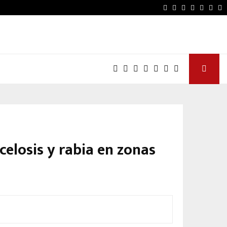
Facebook
Twitter
Instagram
Youtube
Email
Wha
celosis y rabia en zonas