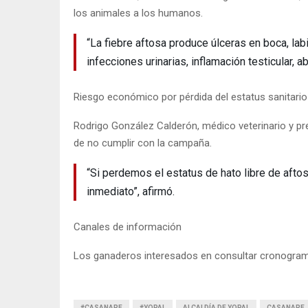
los animales a los humanos.
“La fiebre aftosa produce úlceras en boca, lab
infecciones urinarias, inflamación testicular, a
Riesgo económico por pérdida del estatus sanitario
Rodrigo González Calderón, médico veterinario y p
de no cumplir con la campaña.
“Si perdemos el estatus de hato libre de afto
inmediato”, afirmó.
Canales de información
Los ganaderos interesados en consultar cronogra
#CASANARE
#YOPAL
ALCALDÍA DE YOPAL
CASANARE