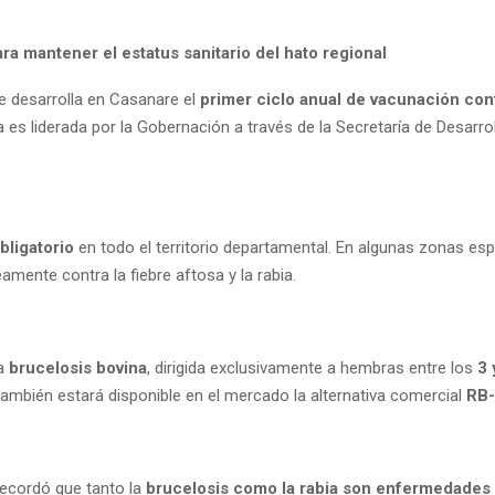
ara mantener el estatus sanitario del hato regional
se desarrolla en Casanare el
primer ciclo anual de vacunación cont
a es liderada por la Gobernación a través de la Secretaría de Desarr
bligatorio
en todo el territorio departamental. En algunas zonas es
amente contra la fiebre aftosa y la rabia.
la
brucelosis bovina
, dirigida exclusivamente a hembras entre los
3 
también estará disponible en el mercado la alternativa comercial
RB
recordó que tanto la
brucelosis como la rabia son enfermedades