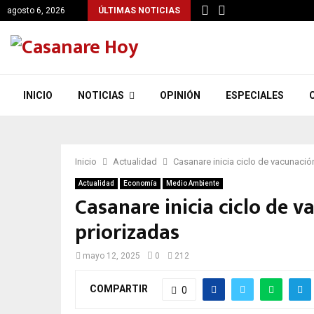
agosto 6, 2026
ÚLTIMAS NOTICIAS
INICIO
NOTICIAS
OPINIÓN
ESPECIALES
Inicio
Actualidad
Casanare inicia ciclo de vacunación
Actualidad
Economía
Medio Ambiente
Casanare inicia ciclo de v
priorizadas
mayo 12, 2025
0
212
COMPARTIR
0