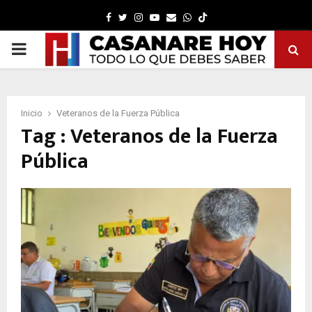
Facebook
Twitter
Instagram
Youtube
Email
Whatsapp
PRIMARY
MENU
Inicio
Veteranos de la Fuerza Pública
Tag : Veteranos de la Fuerza
Pública