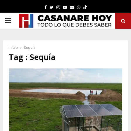
Facebook
Twitter
Instagram
Youtube
Email
Whatsapp
PRIMARY
MENU
Inicio
Sequía
Tag : Sequía