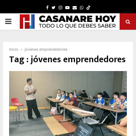
Facebook
Twitter
Instagram
Youtube
Email
Whatsapp
PRIMARY
MENU
Inicio
jóvenes emprendedores
Tag : jóvenes emprendedores