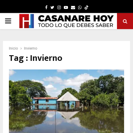
Facebook
Twitter
Instagram
Youtube
Email
Whatsapp
PRIMARY
MENU
Inicio
Invierno
Tag : Invierno