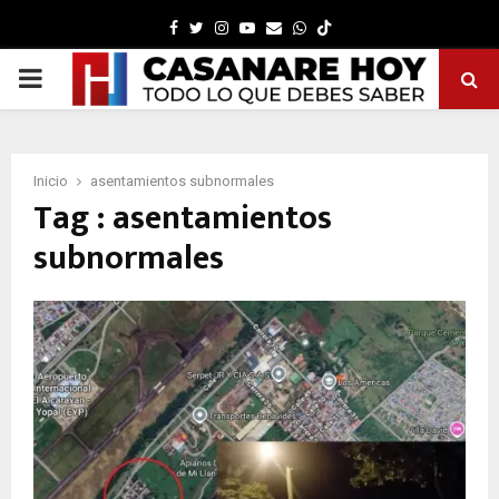
Facebook
Twitter
Instagram
Youtube
Email
Whatsapp
PRIMARY
MENU
Inicio
asentamientos subnormales
Tag : asentamientos
subnormales