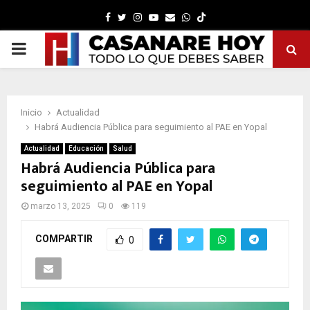
Facebook
Twitter
Instagram
Youtube
Email
Whatsapp
PRIMARY
MENU
Inicio
Actualidad
Habrá Audiencia Pública para seguimiento al PAE en Yopal
Actualidad
Educación
Salud
Habrá Audiencia Pública para
seguimiento al PAE en Yopal
marzo 13, 2025
0
119
COMPARTIR
0