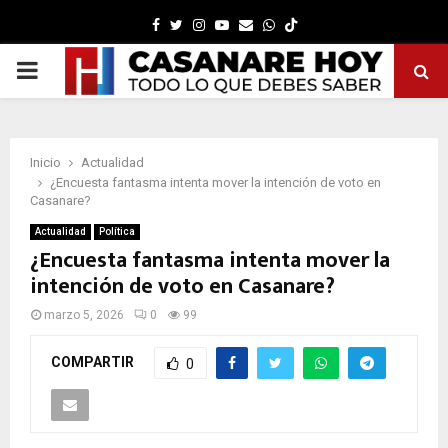
Facebook
Twitter
Instagram
Youtube
Email
Whatsapp
PRIMARY
MENU
Inicio
Actualidad
¿Encuesta fantasma intenta mover la intención de voto en
Casanare?
Actualidad
Política
¿Encuesta fantasma intenta mover la
intención de voto en Casanare?
marzo 5, 2026
0
99
COMPARTIR
0