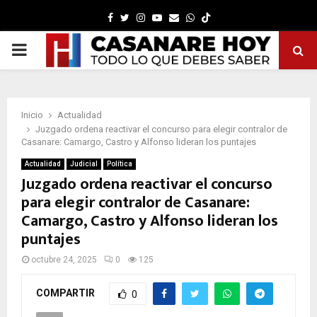
Facebook
Twitter
Instagram
Youtube
Email
Whatsapp
PRIMARY
MENU
Inicio
Actualidad
Juzgado ordena reactivar el concurso para elegir contralor de
Casanare: Camargo, Castro y Alfonso lideran los puntajes
Actualidad
Judicial
Política
Juzgado ordena reactivar el concurso
para elegir contralor de Casanare:
Camargo, Castro y Alfonso lideran los
puntajes
octubre 24, 2025
0
125
COMPARTIR
0