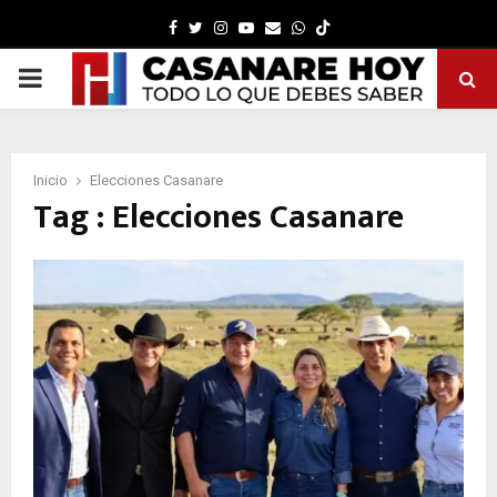
Facebook
Twitter
Instagram
Youtube
Email
Whatsapp
PRIMARY
MENU
Inicio
Elecciones Casanare
Tag : Elecciones Casanare