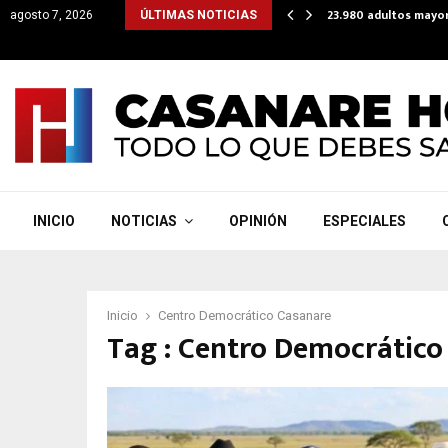
lataforma para que subsidios lleguen directo a cuentas…
23.980 adultos mayor
agosto 7, 2026
ÚLTIMAS NOTICIAS
INICIO
NOTICIAS
OPINIÓN
ESPECIALES
Inicio
Centro Democrático Casanare
Tag : Centro Democrático