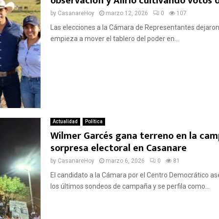
observación y Alirio cultivando votos d
by
CasanareHoy
marzo 12, 2026
0
107
Las elecciones a la Cámara de Representantes dejaron
empieza a mover el tablero del poder en...
Actualidad
Política
Wilmer Garcés gana terreno en la camp
sorpresa electoral en Casanare
by
CasanareHoy
marzo 6, 2026
0
81
El candidato a la Cámara por el Centro Democrático as
los últimos sondeos de campaña y se perfila como...