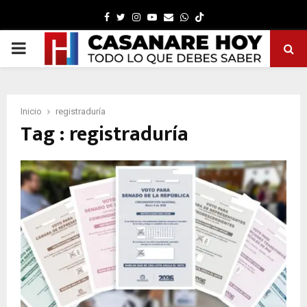
Facebook
Twitter
Instagram
Youtube
Email
Whatsapp
PRIMARY
MENU
Inicio
registraduría
Tag : registraduría