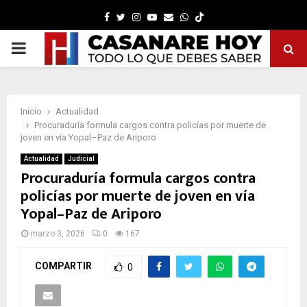
Facebook
Twitter
Instagram
Youtube
Email
Whatsapp
PRIMARY
MENU
Inicio
Actualidad
Procuraduría formula cargos contra policías por muerte de
joven en vía Yopal–Paz de Ariporo
Actualidad
Judicial
Procuraduría formula cargos contra
policías por muerte de joven en vía
Yopal–Paz de Ariporo
marzo 3, 2026
0
167
COMPARTIR
0