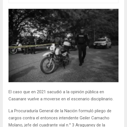
El caso que en 2021 sacudió a la opinión pública en
Casanare vuelve a moverse en el escenario disciplinario.
La Procuraduría General de la Nación formuló pliego de
cargos contra el entonces intendente Geiler Camacho
Molano, jefe del cuadrante vial n.° 3 Araguaney de la