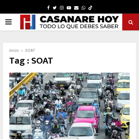
Facebook
Twitter
Instagram
Youtube
Email
Whatsapp
PRIMARY
MENU
Inicio
SOAT
Tag : SOAT