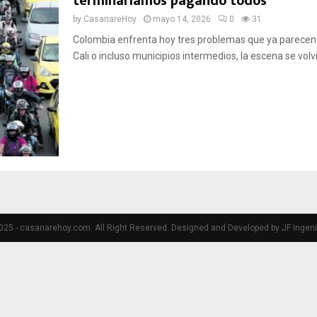
terminaríamos pagando todos
by
CasanareHoy
mayo 14, 2026
0
31
Colombia enfrenta hoy tres problemas que ya parecen 
Cali o incluso municipios intermedios, la escena se volvió
25 - casanarehoy.com. All Right Reserved. Designed and Developed by JF Ingeni