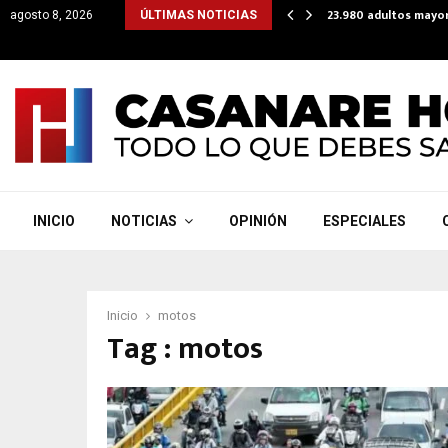
lataforma para que subsidios lleguen directo a cuentas…
23.980 adultos mayor
agosto 8, 2026
ÚLTIMAS NOTICIAS
INICIO
NOTICIAS
OPINIÓN
ESPECIALES
Inicio
motos
Tag : motos