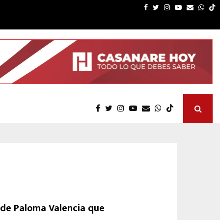
ra la economía popular avanza en Casanare y suma asociaciones…
El 
Facebook
Twitter
Instagram
Youtube
Email
What
 de Paloma Valencia que