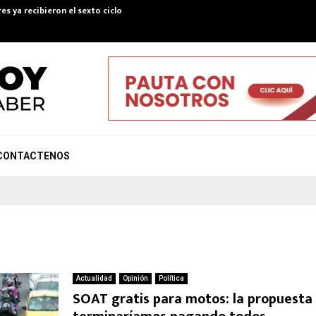
es ya recibieron el sexto ciclo de Colombia Mayor…
Convenio pa
CONTACTENOS
Actualidad
Opinión
Política
SOAT gratis para motos: la propuesta